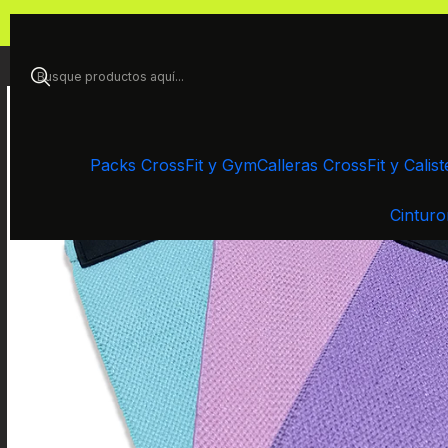
Inicio
Bandas d
Packs CrossFit y Gym
Calleras CrossFit y Calist
Cinturo