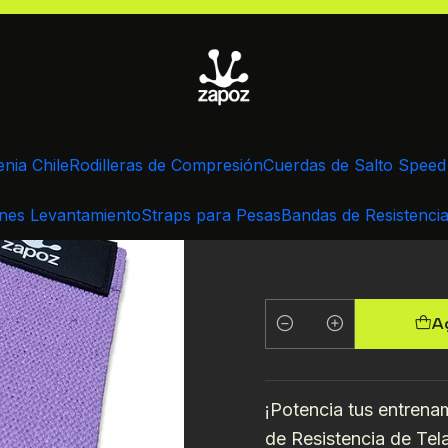
e Resistencia
Set 3 Bandas De Resistencia De Tela Para P
Set 3 Band
enia Chile
Rodilleras de Compresión
Cuerdas de Salto Spee
nes Levantamiento
Straps para Pesas
Bandas de Resistenci
Ag
Cantidad
¡Potencia tus entrena
de Resistencia de Tel