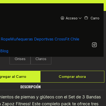
iernas Gimnasia
Acceso
Carro
|
as De Resistencia De Tela Para
Piernas Gimnasia
d Rope
Muñequeras Deportivas CrossFit Chile
a
Blog
COLORES DE BANDA
Grises
Claros
regar al Carro
Comprar ahora
DESCRIPCIÓN
mientos de piernas y glúteos con el Set de 3 Bandas
a Zapoz Fitness! Este completo pack te ofrece tres