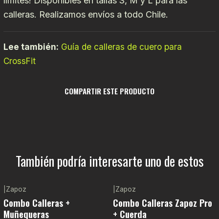
límites! Disponibles en tallas S, M y L para las
calleras. Realizamos envíos a todo Chile.
Lee también:
Guía de calleras de cuero para
CrossFit
COMPARTIR ESTE PRODUCTO
También podría interesarte uno de estos
|
Zapoz
|
Zapoz
-10%
OFF
Agotado
Combo Calleras +
Combo Calleras Zapoz Pro
Muñequeras
+ Cuerda