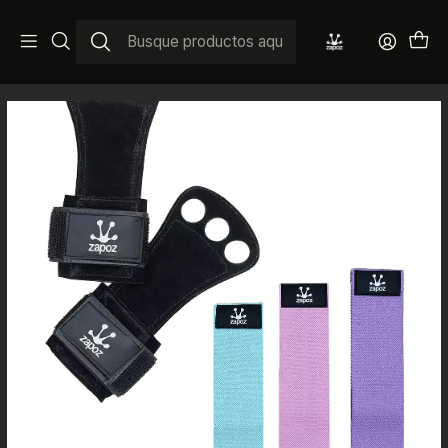
Inicio
Calleras CrossFit y Calistenia Chile
Calleras de Cuero Zapoz + Bandas De Resistencia