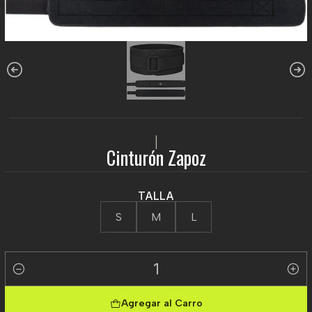
|
Cinturón Zapoz
TALLA
S
M
L
Cantidad
Agregar al Carro